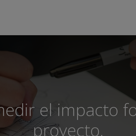
s
Acompañamiento
Blogs
Foros
Comunidad
Imp
edir el impacto fo
proyecto.