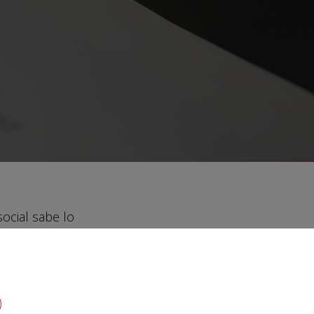
ocial sabe lo
 bastan: hay que
munidad y,
 medir el
 aburrido, sino