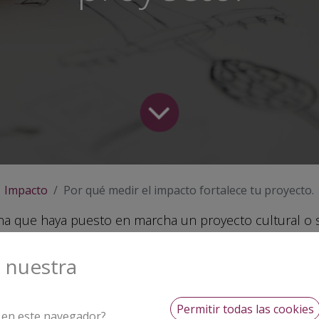
Impacto
Por qué medir el impacto fortalece tu proyecto.
na que haya puesto en marcha un proyecto cultural o s
ostenerlo en el tiempo. La pasión y las ganas no siempre
nciadores, atraer a colaboradores, conectar con la co
s nuestra
ar que todo ese esfuerzo vale la pena. Aquí es donde
ierte en una herramienta poderosa, no como un trámite
Permitir todas las cookies
b en este navegador?