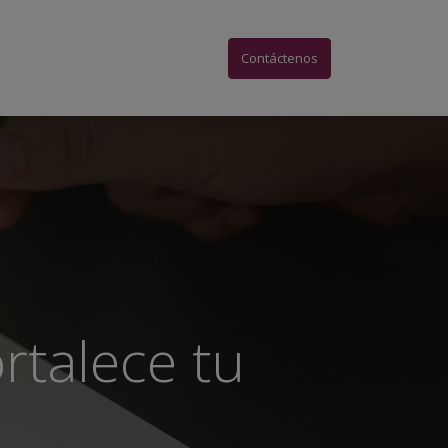
acto Social
Contáctenos
rtalece tu