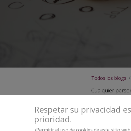
Todos los blogs
Cualquier perso
difícil que es s
convencer a fina
Respetar su privacidad e
además, demostr
prioridad.
impacto se conv
¿Permitir el uso de cookies de este sitio we